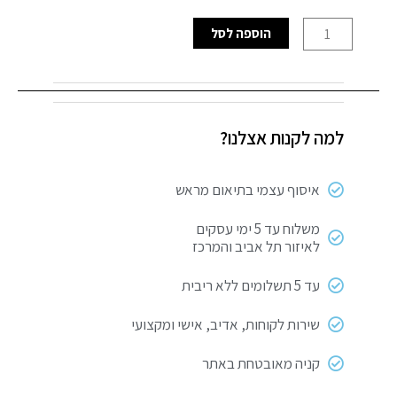
המקורי
הנוכחי
כמות
הוספה לסל
היה:
הוא:
של
מסחטת
₪ 395.
₪ 461.
רימונים
והדרים
למה לקנות אצלנו?
Selmor
-
צבע
איסוף עצמי בתיאום מראש
אפור
משלוח עד 5 ימי עסקים
לאיזור תל אביב והמרכז
עד 5 תשלומים ללא ריבית
שירות לקוחות, אדיב, אישי ומקצועי
קניה מאובטחת באתר