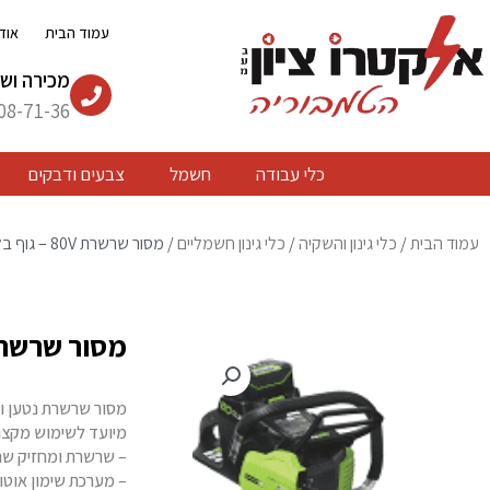
ילוג
עמוד הבית
אוד
תוכן
מכירה ושי
08-71-36
כלי עבודה
חשמל
צבעים ודבקים
עמוד הבית
/
כלי גינון והשקיה
/
כלי גינון חשמליים
/ מסור שרשרת 80V – גוף בלבד GreenWorks
מסור שרשרת 80V – גוף בלבד orks
מסור שרשרת נטען ור
מיועד לשימוש מקצועי – מקביל למסו
– שרשרת ומחזיק שרשרת ת
– מערכת שימון אוטו