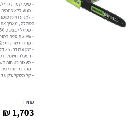
– מיכל שמן שקוף לב
– מנוע ללא פחמים (Brushless) בעל אחריות ל-10 שנים
– למנוע חיישן מומנ
הסוללה , מאריך את ז
– מסוגל לבצע כ-150 יתוכים עם סוללה אחת של 2.0Ah הטעונה במלואה.
– 30% תוספת במומנט ועוצמת רעידות נמוכה ב-70% ביחס למסור בנזין בנפח 45 סמ"ק 2 פעימות.
– מהירות שרשרת : 11.2 מטר לשנייה.
– זמן עבודה : 35 דק' עם סוללה 2.0Ah טעונה במלואה.
– הפעלה חשמלית קל
– מעצור בטיחות חשמ
– מתג בטיחות לניתו
– קל משקל :רק 6 ק"ג ללא סוללה.
מחיר:
₪
1,703