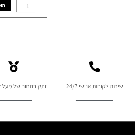
כמות
הוס
של
מסור
שרשרת
80V
-
גוף
בלבד
GreenWorks
שירות לקוחות אנושי 24/7
וותק בתחום של מעל ל-50 ש