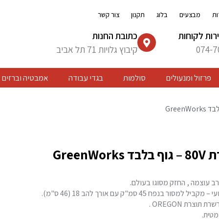
ות
מבצעים
בלוג
תקנון
צור קשר
רות לקוחות
כתובת החנות
074-7
קיבוץ גלויות 71 תל אביב
פרזול ומנעולים
סולמות
בגדי עבודה
אמבטיה וברזים
GreenW
ב עוצמה , החזק מסוגו בעולם.
ר בנפח 45 סמ"ק עם אורך להב 18 (46 ס"מ).
וצרת OREGON .
מטית.