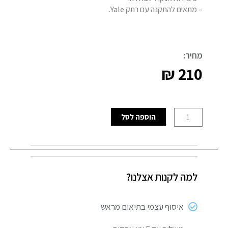
– מתאים להתקנה עם רתק Yale.
מחיר:
₪
210
כמות
הוספה לסל
של
מנעול
תליה
™Yale
למה לקנות אצלנו?
Smart
Lock
איסוף עצמי בתיאום מראש