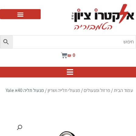
ילוג
תוכן
עגלת
₪
0
קניות
עמוד הבית
/
פרזול ומנעולים
/
מנעולי תלייה ושריון
/ מנעול תליה 40א Yale