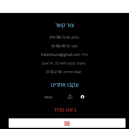
צור קשר
טלפון: 074-708-71-36
פקס: 03-681-69-21
מייל: hatamburia@gmail.com
כתובת: קיבוץ גלויות 71, תל אביב
שעות פתיחה: 07:30-17:00
עקבו אחרינו
easy
ניווט מהיר