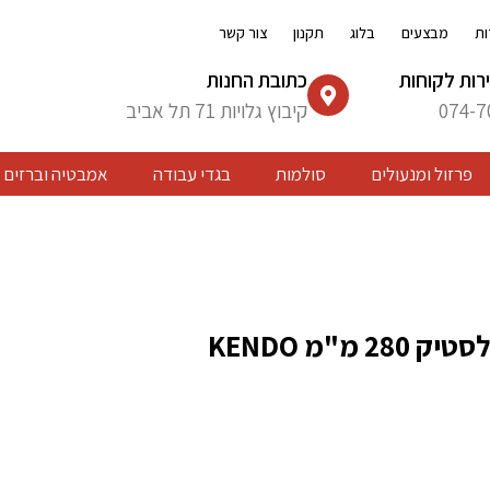
ות
מבצעים
בלוג
תקנון
צור קשר
רות לקוחות
כתובת החנות
074-7
קיבוץ גלויות 71 תל אביב
פרזול ומנעולים
סולמות
בגדי עבודה
אמבטיה וברזים
2 מ"מ KENDO