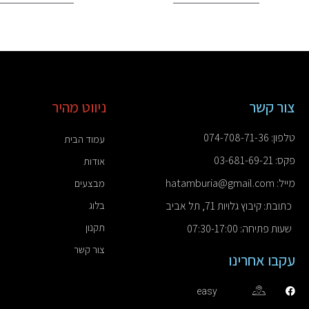
צור קשר
ניווט מהיר
טלפון: 074-708-71-36
עמוד הבית
פקס: 03-681-69-21
אודות
מייל: hatamburia@gmail.com
מבצעים
כתובת: קיבוץ גלויות 71, תל אביב
בלוג
תקנון
שעות פתיחה: 07:30-17:00
צור קשר
עקבו אחרינו
easy