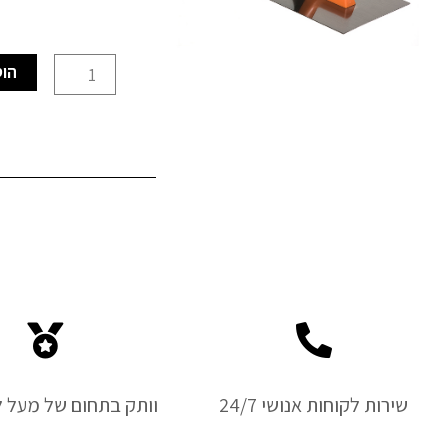
כמות
הוס
של
מלץ
ידית
פלסטיק
280
מ"מ
KENDO
שירות לקוחות אנושי 24/7
וותק בתחום של מעל ל-50 ש