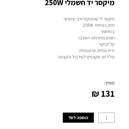
מיקסר יד חשמלי 250W
מיקסר יד קומפקטי ורב שימושי
חזק במיוחד 250W
בטיחותי
חמש מהירויות +טורבו
קל לניקוי
ידית אחיזה ארגונומית
כולל זוג מקצפים לעירבול והקצפה
מחיר:
₪
131
כמות
הוספה לסל
של