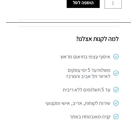
המקורי
הנוכחי
כמות
הוספה לסל
היה:
הוא:
של
מיכל
₪ 210.
₪ 263.
הדחה
דו
למה לקנות אצלנו?
כמותי
דגם
אוקיינוס
איסוף עצמי בתיאום מראש
צבע
לבן
משלוח עד 5 ימי עסקים
לאיזור תל אביב והמרכז
ZM
עד 5 תשלומים ללא ריבית
שירות לקוחות, אדיב, אישי ומקצועי
קניה מאובטחת באתר