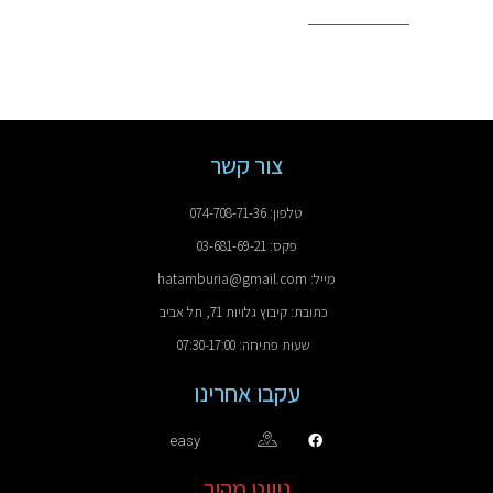
צור קשר
טלפון: 074-708-71-36
פקס: 03-681-69-21
מייל: hatamburia@gmail.com
כתובת: קיבוץ גלויות 71, תל אביב
שעות פתיחה: 07:30-17:00
עקבו אחרינו
easy
ניווט מהיר