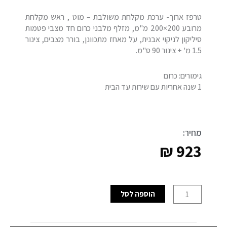
טרפז ארוך- ערכת מקלחת משולבת – מוט , ראש מקלחת
מרובע 200×200 מ"מ, מזלף מלבני כרום חד מצבי פטמות
סיליקון לניקוי אבנית, על מאחז מתכוונן, בורר מצבים, צינור
1.5 מ' + צינור 90 ס"מ.
גימורים: כרום
1 שנה אחריות עם שירות עד הבית
מחיר:
₪
923
כמות
הוספה לסל
של
מוט