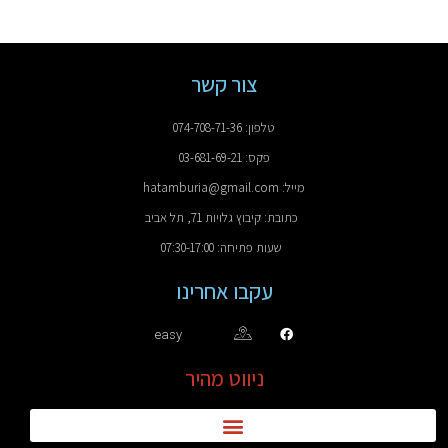
צור קשר
טלפון: 074-708-71-36
פקס: 03-681-69-21
מייל: hatamburia@gmail.com
כתובת: קיבוץ גלויות 71, תל אביב
שעות פתיחה: 07:30-17:00
עקבו אחרינו
easy
ניווט מהיר