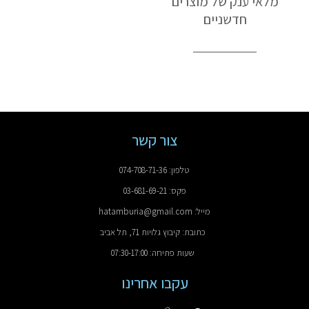
מלאי ענק של מוצרים
חדשניים
צור קשר
טלפון: 074-708-71-36
פקס: 03-681-69-21
מייל: hatamburia@gmail.com
כתובת: קיבוץ גלויות 71, תל אביב
שעות פתיחה: 07:30-17:00
עקבו אחרינו