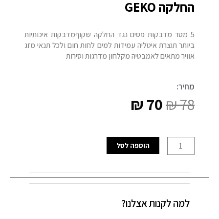
החלקה GEKO
5 מטר מדבקות פסים נגד החלקה שקוףמדבקות איכותיות
ביותר תוצרת איטליה עמידות למים לחות חום ולכל תנאי מזג
אוויר מתאים לאמבטיה מקלחון מדרגות וסירות
מחיר:
₪
70
₪
78
המחיר
המחיר
המקורי
הנוכחי
כמות
הוספה לסל
היה:
הוא:
של
מדבקות
₪ 70.
₪ 78.
לאמבטיה
פסים
למה לקנות אצלנו?
נגד
החלקה