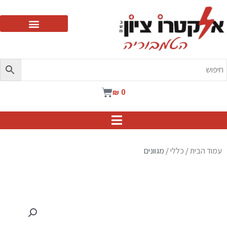
ילוג
תוכן
עגלת
₪
0
קניות
עמוד הבית
/
כללי
/ מגוונים