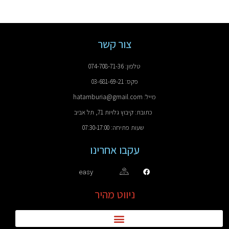
צור קשר
טלפון: 074-708-71-36
פקס: 03-681-69-21
מייל: hatamburia@gmail.com
כתובת: קיבוץ גלויות 71, תל אביב
שעות פתיחה: 07:30-17:00
עקבו אחרינו
easy
ניווט מהיר