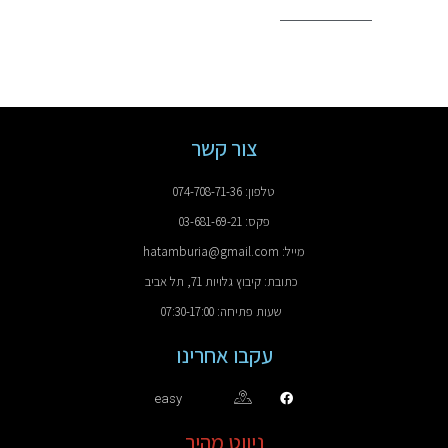
צור קשר
טלפון: 074-708-71-36
פקס: 03-681-69-21
מייל: hatamburia@gmail.com
כתובת: קיבוץ גלויות 71, תל אביב
שעות פתיחה: 07:30-17:00
עקבו אחרינו
easy
ניווט מהיר