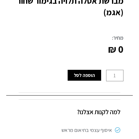
מברשת אסלה תלויה בגימור שחור
(אגמ)
מחיר:
₪
0
כמות
הוספה לסל
של
מברשת
אסלה
תלויה
למה לקנות אצלנו?
בגימור
שחור
(אגמ)
איסוף עצמי בתיאום מראש