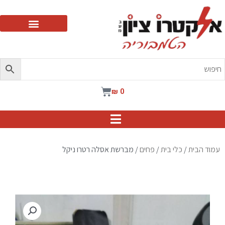
ילוג
תוכן
עגלת
₪
0
קניות
עמוד הבית
/
כלי בית
/
פחים
/ מברשת אסלה רטרו ניקל