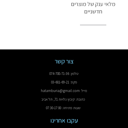
מלאי ענק של מוצרים
חדשניים
צור קשר
טלפון: 074-708-71-36
פקס: 03-681-69-21
מייל: hatamburia@gmail.com
כתובת: קיבוץ גלויות 71, תל אביב
שעות פתיחה: 07:30-17:00
עקבו אחרינו