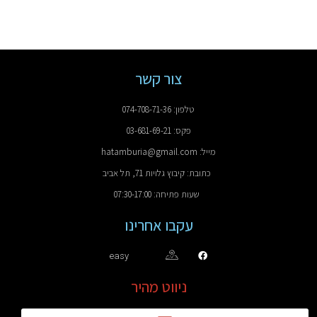
צור קשר
טלפון: 074-708-71-36
פקס: 03-681-69-21
מייל: hatamburia@gmail.com
כתובת: קיבוץ גלויות 71, תל אביב
שעות פתיחה: 07:30-17:00
עקבו אחרינו
easy
ניווט מהיר