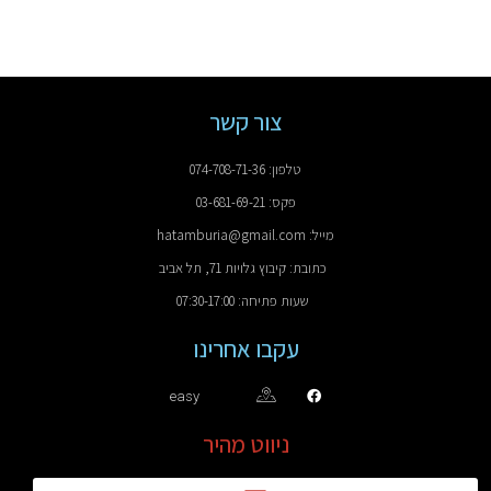
צור קשר
טלפון: 074-708-71-36
פקס: 03-681-69-21
מייל: hatamburia@gmail.com
כתובת: קיבוץ גלויות 71, תל אביב
שעות פתיחה: 07:30-17:00
עקבו אחרינו
easy
ניווט מהיר