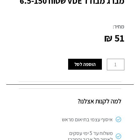
מברג מבודד VDE שטוח 6.5-150
מחיר:
₪
51
כמות
הוספה לסל
של
מברג
מבודד
VDE
למה לקנות אצלנו?
שטוח
6.5-
150
איסוף עצמי בתיאום מראש
משלוח עד 5 ימי עסקים
לאיזור תל אביב והמרכז