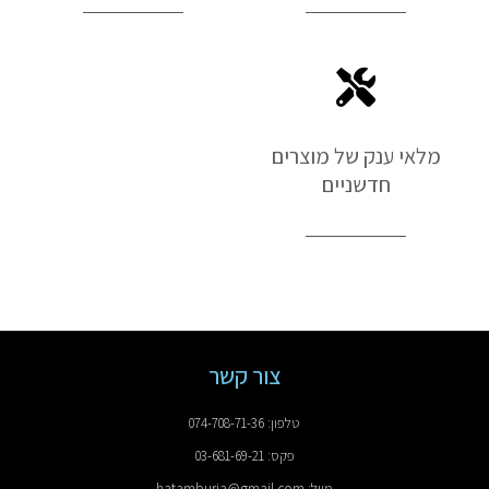
מלאי ענק של מוצרים
חדשניים
צור קשר
טלפון: 074-708-71-36
פקס: 03-681-69-21
מייל: hatamburia@gmail.com