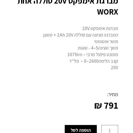
מברגת אימפקט 20V סוללה אחת
WORX
מברגת אימפקט 20V
המברגה מגיעה עם סוללה 2Ah 20V + מטען
פוטר אוטומטי
משך טעינה‎- 4–5 שעות
מומנט פיתול מרבי – 107Nm
קצב הלימה‎ – 0–2600 פל"ד
20V
מחיר:
₪
791
כמות
הוספה לסל