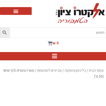
ילוג
תוכן
עגלת
₪
0
קניות
עמוד הבית
/
כלי גינון והשקיה
/
אביזרים לטפטפות
/ מארז צינורית 3/5 שחור
(10 מ')