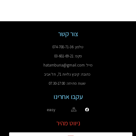
צור קשר
טלפון: 074-708-71-36
פקס: 03-681-69-21
מייל: hatamburia@gmail.com
כתובת: קיבוץ גלויות 71, תל אביב
שעות פתיחה: 07:30-17:00
עקבו אחרינו
easy
ניווט מהיר