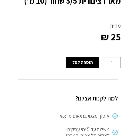
מארז צינורית 3/5 שחור (10 מ')
מחיר:
₪
25
כמות
הוספה לסל
של
מארז
צינורית
3/5
למה לקנות אצלנו?
שחור
(10
מ')
איסוף עצמי בתיאום מראש
משלוח עד 5 ימי עסקים
לאיזור תל אביב והמרכז