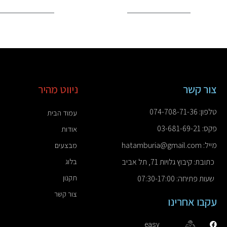
צור קשר
ניווט מהיר
טלפון: 074-708-71-36
עמוד הבית
פקס: 03-681-69-21
אודות
מייל: hatamburia@gmail.com
מבצעים
כתובת: קיבוץ גלויות 71, תל אביב
בלוג
תקנון
שעות פתיחה: 07:30-17:00
צור קשר
עקבו אחרינו
easy