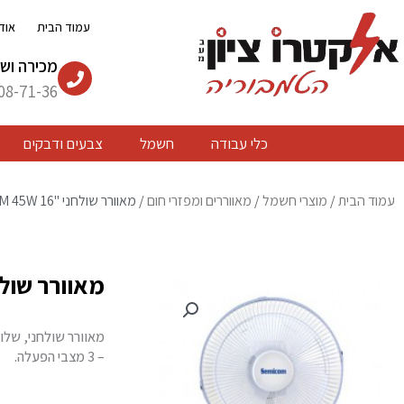
ילוג
עמוד הבית
אוד
תוכן
מכירה ושי
08-71-36
כלי עבודה
חשמל
צבעים ודבקים
עמוד הבית
/
מוצרי חשמל
/
מאווררים ומפזרי חום
/ מאוורר שולחני "SEMICOM 45W 16
מאוורר שולחני "5W 16
מאוורר שולחני, שלוש
– 3 מצבי הפעלה.