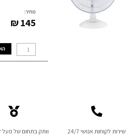
מחיר:
₪
145
כמות
הוס
של
מאוורר
שולחני
"SEMICOM
45W
16
שירות לקוחות אנושי 24/7
וותק בתחום של מעל ל-50 ש