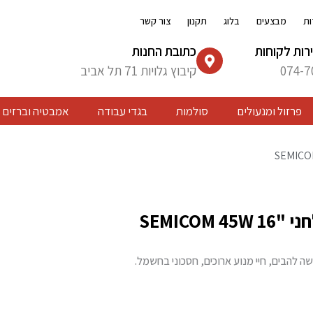
ות
מבצעים
בלוג
תקנון
צור קשר
רות לקוחות
כתובת החנות
074-7
קיבוץ גלויות 71 תל אביב
פרזול ומנעולים
סולמות
בגדי עבודה
אמבטיה וברזים
SEMICOM 4
ה להבים, חיי מנוע ארוכים, חסכוני בחשמל.