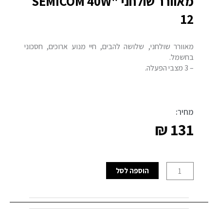
מאוורר שולחני "SEMICOM 40W
12
מאוורר שולחני, שלושה להבים, חיי מנוע ארוכים, חסכוני
בחשמל.
– 3 מצבי הפעלה.
מחיר:
₪
131
כמות
הוספה לסל
של
מאוורר
שולחני
"SEMICOM