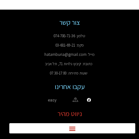
צור קשר
טלפון: 074-708-71-36
פקס: 03-681-69-21
מייל: hatamburia@gmail.com
כתובת: קיבוץ גלויות 71, תל אביב
שעות פתיחה: 07:30-17:00
עקבו אחרינו
easy
ניווט מהיר