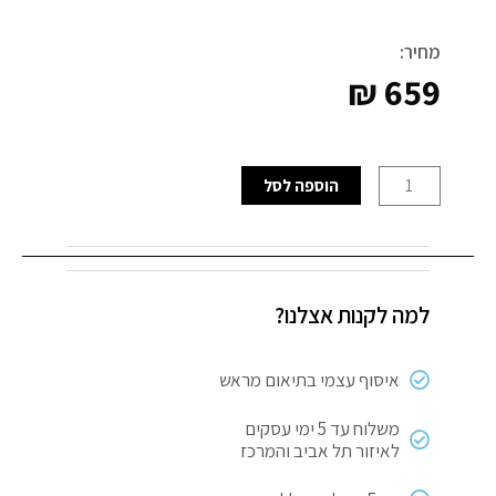
מחיר:
₪
659
כמות
הוספה לסל
של
מאוורר
סופה
100W
למה לקנות אצלנו?
דיגיטלי
SEMICOM
איסוף עצמי בתיאום מראש
משלוח עד 5 ימי עסקים
לאיזור תל אביב והמרכז