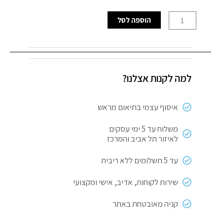
כמות
הוספה לסל
של
להבים
למסור
אנכי
למה לקנות אצלנו?
T
318
B
איסוף עצמי בתיאום מראש
Basic
for
משלוח עד 5 ימי עסקים
לאיזור תל אביב והמרכז
Metal
עד 5 תשלומים ללא ריבית
שירות לקוחות, אדיב, אישי ומקצועי
קניה מאובטחת באתר