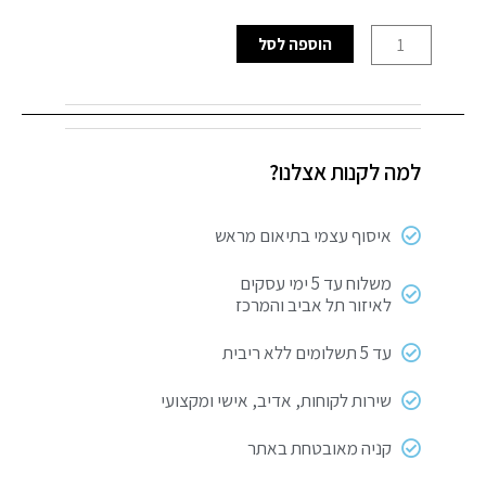
כמות
הוספה לסל
של
להבים
למסור
אנכי
למה לקנות אצלנו?
T
119
BO
איסוף עצמי בתיאום מראש
Basic
for
משלוח עד 5 ימי עסקים
לאיזור תל אביב והמרכז
Wood
עד 5 תשלומים ללא ריבית
שירות לקוחות, אדיב, אישי ומקצועי
קניה מאובטחת באתר