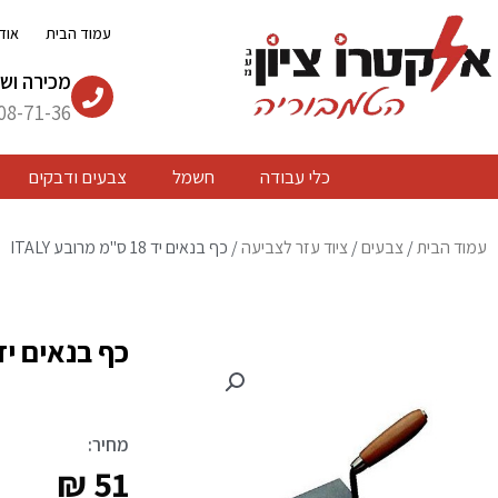
ילוג
עמוד הבית
אוד
תוכן
מכירה ושי
08-71-36
כלי עבודה
חשמל
צבעים ודבקים
עמוד הבית
/
צבעים
/
ציוד עזר לצביעה
/ כף בנאים יד 18 ס"מ מרובע ITALY
כף בנאים יד 18 ס"מ מרובע LY
מחיר:
₪
51