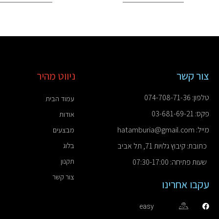
צור קשר
ניווט מהיר
טלפון: 074-708-71-36
עמוד הבית
פקס: 03-681-69-21
אודות
מייל: hatamburia@gmail.com
מבצעים
כתובת: קיבוץ גלויות 71, תל אביב
בלוג
תקנון
שעות פתיחה: 07:30-17:00
צור קשר
עקבו אחרינו
easy