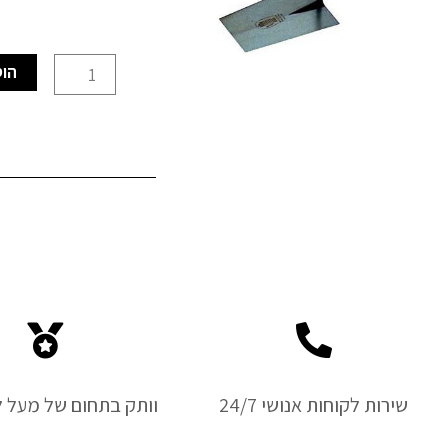
כמות
הוס
של
כף
בנאים
יד
18
ס"מ
מרובע
ITALY
שירות לקוחות אנושי 24/7
וותק בתחום של מעל ל-50 ש