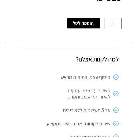
כמות
הוספה לסל
של
כספת
ביתית
קטנה
למה לקנות אצלנו?
סדרת
Yale
Value
איסוף עצמי בתיאום מראש
משלוח עד 5 ימי עסקים
לאיזור תל אביב והמרכז
עד 5 תשלומים ללא ריבית
שירות לקוחות, אדיב, אישי ומקצועי
קניה מאובטחת באתר