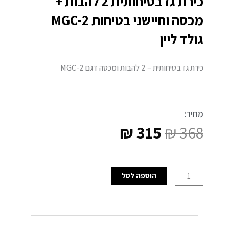
כירת גז בטיחותית 2 להבות +
מכסה וחיישני בטיחות MGC-2
גולד ליין
כירת גז בטיחותית – 2 להבות ומכסה דגם MGC-2
מחיר:
₪
315
₪
368
המחיר
המחיר
המקורי
הנוכחי
כמות
הוספה לסל
היה:
הוא:
של
כירת
₪ 315.
₪ 368.
גז
בטיחותית