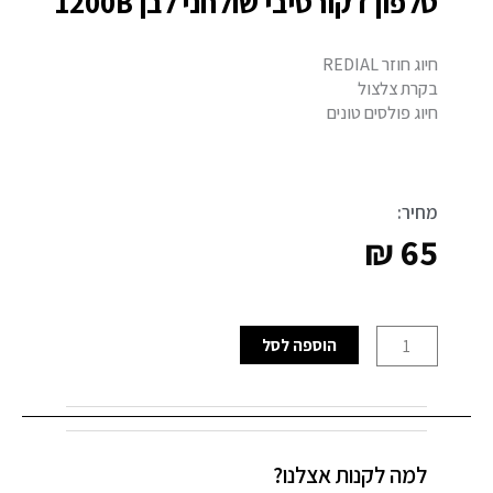
טלפון דקורטיבי שולחני לבן 1200B
חיוג חוזר REDIAL
בקרת צלצול
חיוג פולסים טונים
מחיר:
₪
65
כמות
הוספה לסל
של
טלפון
דקורטיבי
שולחני
למה לקנות אצלנו?
לבן