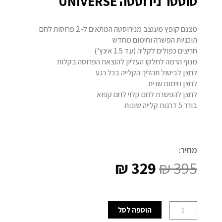
טוסטר נירוסטה UNIVERSE
מצנם קופץ מעוצב מנירוסטה המתאים ל-2 פרוסות לחם
תוכניות הפשרה וחימום מחדש
חריצים כפולים לקליה (עד 1.5 אינץ')
מנוף הרמה לחלקו העליון להוצאת הפרוסה בקלות
לחצן לביטול תהליך הקלייה בכל רגע
לחצן חימום שנית
לחצן להפשרת לחם קלוי לחם קפוא
בורר 5 דרגות קלייה שונות
מחיר:
₪
329
₪
395
המחיר
המחיר
המקורי
הנוכחי
כמות
הוספה לסל
של