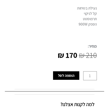
נעילת בטיחות
קל לניקוי
תרמוסטט
הספק 900W
מחיר:
₪
170
₪
210
המחיר
המחיר
המקורי
הנוכחי
כמות
הוספה לסל
היה:
הוא:
של
טוסטר
₪ 170.
₪ 210.
וופל
בלגי
למה לקנות אצלנו?