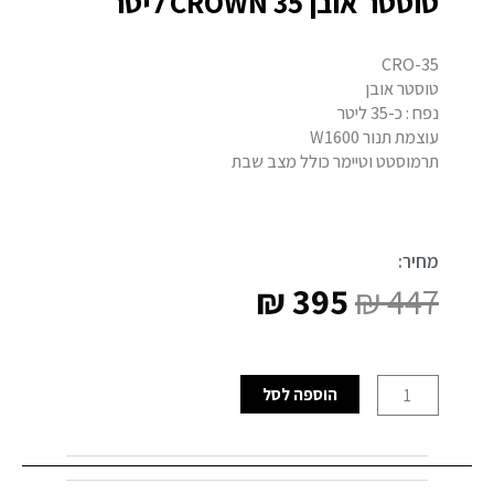
טוסטר אובן CROWN 35 ליטר
CRO-35
טוסטר אובן
נפח : כ-35 ליטר
עוצמת תנור W1600
תרמוסטט וטיימר כולל מצב שבת
מחיר:
₪
395
₪
447
המחיר
המחיר
המקורי
הנוכחי
כמות
הוספה לסל
היה:
הוא:
של
טוסטר
₪ 395.
₪ 447.
אובן