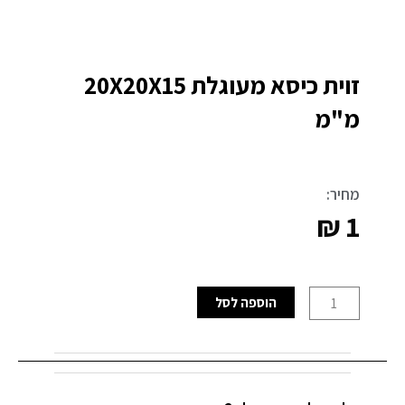
זוית כיסא מעוגלת 20X20X15
מ"מ
מחיר:
₪
1
כמות
הוספה לסל
של
זוית
כיסא
מעוגלת