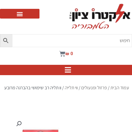
ילוג
תוכן
עגלת
₪
0
קניות
עמוד הבית
/
פרזול ומנעולים
/
ווי תלייה
/ וו תליה רב שימושי בהברגה מרובע