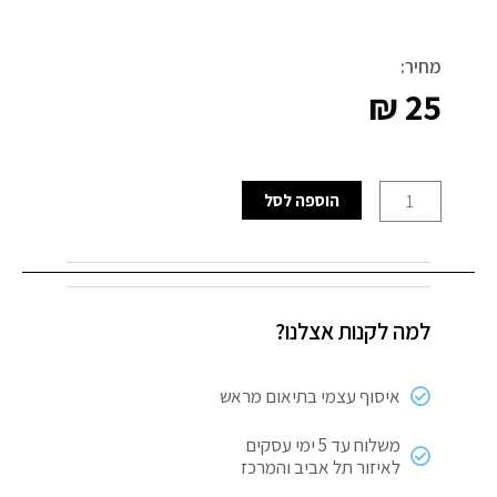
מחיר:
₪
25
כמות
הוספה לסל
של
וו
תליה
רב
למה לקנות אצלנו?
שימושי
בהברגה
מרובע
איסוף עצמי בתיאום מראש
משלוח עד 5 ימי עסקים
לאיזור תל אביב והמרכז