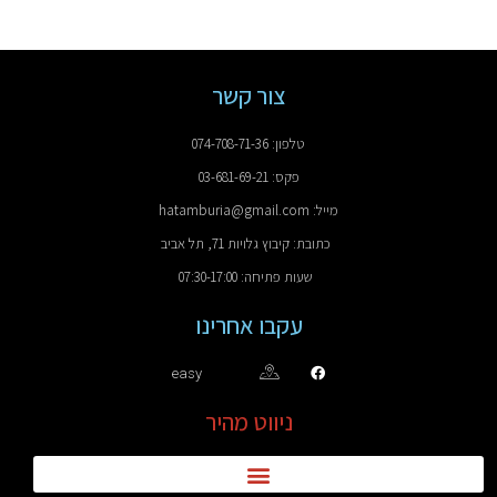
צור קשר
טלפון: 074-708-71-36
פקס: 03-681-69-21
מייל: hatamburia@gmail.com
כתובת: קיבוץ גלויות 71, תל אביב
שעות פתיחה: 07:30-17:00
עקבו אחרינו
easy
ניווט מהיר