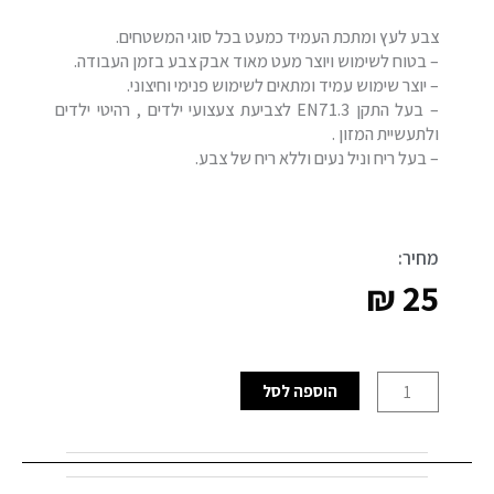
צבע לעץ ומתכת העמיד כמעט בכל סוגי המשטחים.
– בטוח לשימוש ויוצר מעט מאוד אבק צבע בזמן העבודה.
– יוצר שימוש עמיד ומתאים לשימוש פנימי וחיצוני.
– בעל התקן EN71.3 לצביעת צעצועי ילדים , רהיטי ילדים
ולתעשיית המזון .
– בעל ריח וניל נעים וללא ריח של צבע.
מחיר:
₪
25
כמות
הוספה לסל
של
הידרו
אמאייל