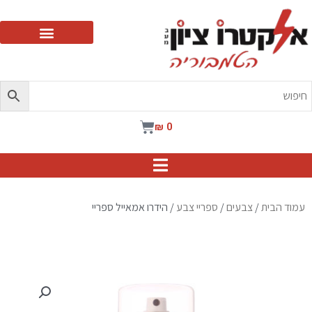
ילוג
תוכן
עגלת
₪
0
קניות
עמוד הבית
/
צבעים
/
ספריי צבע
/ הידרו אמאייל ספריי