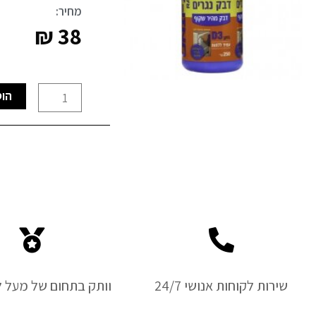
מחיר:
₪
38
כמות
הוס
של
דבק
נגרים
QUILOSA
שירות לקוחות אנושי 24/7
וותק בתחום של מעל ל-50 ש