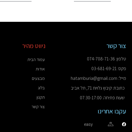
צור קשר
ניווט מהיר
טלפון: 074-708-71-36
עמוד הבית
פקס: 03-681-69-21
אודות
מייל: hatamburia@gmail.com
מבצעים
כתובת: קיבוץ גלויות 71, תל אביב
בלוג
תקנון
שעות פתיחה: 07:30-17:00
צור קשר
עקבו אחרינו
easy