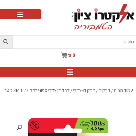
ילוג
תוכן
עגלת
₪
0
קניות
עמוד הבית
/
דבקים
/
דבק דו-צדדי
/ דבק דו צדדי ספוגי רחב 3M 1.27 מטר