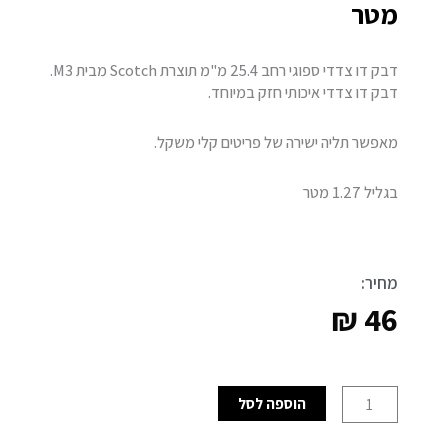
מטר
דבק דו צדדי ספוגי רחב 25.4 מ"מ תוצרת Scotch מבית M3.
דבק דו צדדי איכותי חזק במיוחד.
מאפשר תליה ישירה של פריטים קלי משקל.
בגליל 1.27 מטר
מחיר:
₪
46
כמות
הוספה לסל
של
דבק