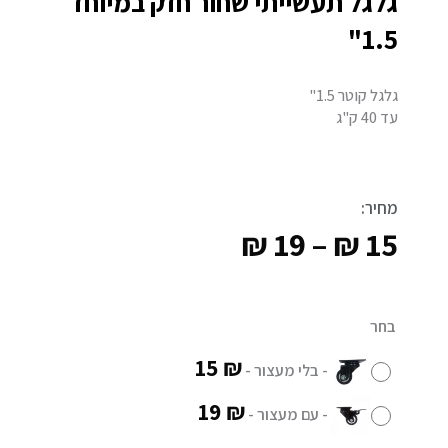
גלגל תעשייתי שחור חזק במיוחד
1.5"
גלגל קוטר 1.5"
עד 40 ק"ג
מחיר:
₪
19
–
₪
15
טווח
מחירים:
כמות
בחר
של
15
₪
-
בלי מעצור
-
גלגל
עד
תעשייתי
19
₪
-
עם מעצור
-
שחור
חזק