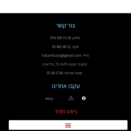
צור קשר
טלפון: 074-708-71-36
פקס: 03-681-69-21
מייל: hatamburia@gmail.com
כתובת: קיבוץ גלויות 71, תל אביב
שעות פתיחה: 07:30-17:00
עקבו אחרינו
easy
ניווט מהיר