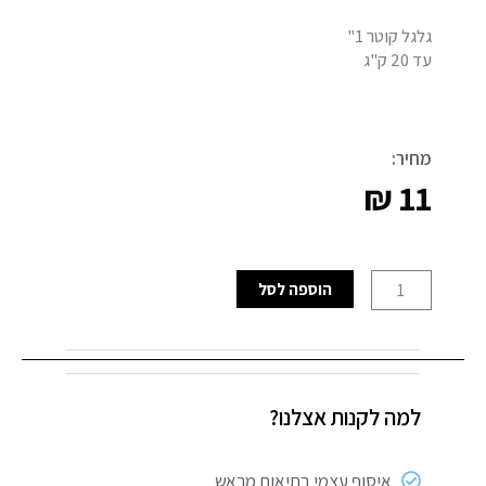
גלגל קוטר 1"
עד 20 ק"ג
מחיר:
₪
11
כמות
הוספה לסל
של
גלגל
ספה
מסתובב
למה לקנות אצלנו?
1"
אוקולון
איסוף עצמי בתיאום מראש