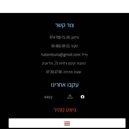
צור קשר
טלפון: 074-708-71-36
פקס: 03-681-69-21
מייל: hatamburia@gmail.com
כתובת: קיבוץ גלויות 71, תל אביב
שעות פתיחה: 07:30-17:00
עקבו אחרינו
easy
ניווט מהיר