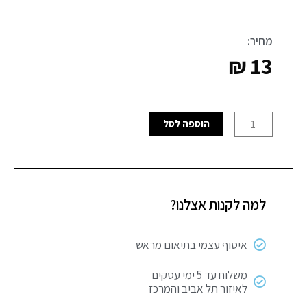
מחיר:
₪
13
כמות
הוספה לסל
של
גלגל
ספה
מסתובב
למה לקנות אצלנו?
לפרקט
1"
איסוף עצמי בתיאום מראש
משלוח עד 5 ימי עסקים
לאיזור תל אביב והמרכז