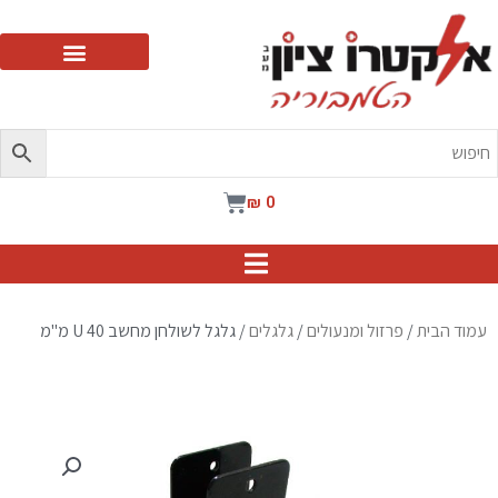
ילוג
תוכן
עגלת
₪
0
קניות
עמוד הבית
/
פרזול ומנעולים
/
גלגלים
/ גלגל לשולחן מחשב U 40 מ"מ