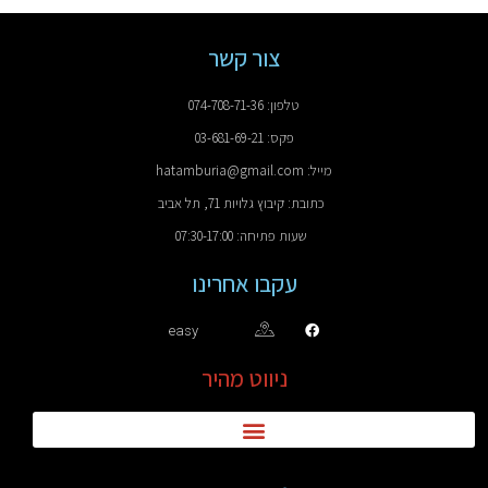
צור קשר
טלפון: 074-708-71-36
פקס: 03-681-69-21
מייל: hatamburia@gmail.com
כתובת: קיבוץ גלויות 71, תל אביב
שעות פתיחה: 07:30-17:00
עקבו אחרינו
easy
ניווט מהיר