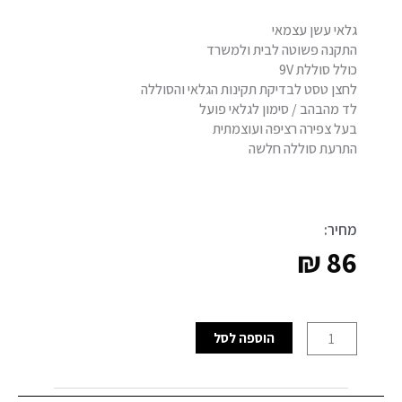
גלאי עשן עצמאי
התקנה פשוטה לבית ולמשרד
כולל סוללת 9V
לחצן טסט לבדיקת תקינות הגלאי והסוללה
לד מהבהב / סימון לגלאי פועל
בעל צפירה רציפה ועוצמתית
התרעת סוללה חלשה
מחיר:
₪
86
כמות
הוספה לסל
של
גלאי
עשן