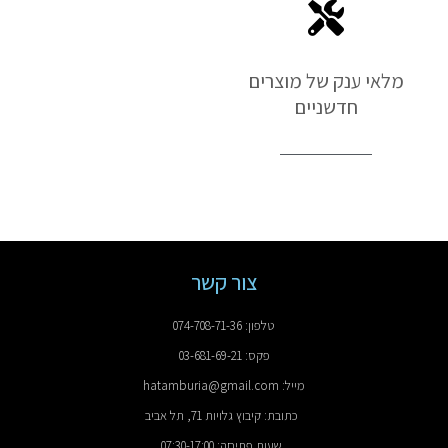
מלאי ענק של מוצרים
חדשניים
צור קשר
טלפון: 074-708-71-36
פקס: 03-681-69-21
מייל: hatamburia@gmail.com
כתובת: קיבוץ גלויות 71, תל אביב
שעות פתיחה: 07:30-17:00