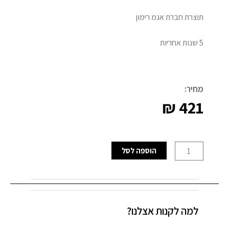
תוצרת חברת אגמ רימון
5 שנות אחריות
מחיר:
₪
421
כמות
הוספה לסל
של
ברז
פרח
ניקל
למה לקנות אצלנו?
מוברש
ענתיק