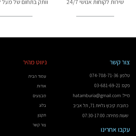
שירות לקוחות אנושי 24/7
וותק בתחום של מעל ל-50 ש
צור קשר
ניווט מהיר
טלפון: 074-708-71-36
עמוד הבית
פקס: 03-681-69-21
אודות
מייל: hatamburia@gmail.com
מבצעים
כתובת: קיבוץ גלויות 71, תל אביב
בלוג
תקנון
שעות פתיחה: 07:30-17:00
צור קשר
עקבו אחרינו