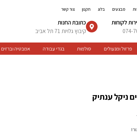
ות
מבצעים
בלוג
תקנון
צור קשר
רות לקוחות
כתובת החנות
074-7
קיבוץ גלויות 71 תל אביב
פרזול ומנעולים
סולמות
בגדי עבודה
אמבטיה וברזים
ם ניקל ענתיק
ר!