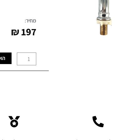
מחיר:
₪
197
כמות
הוס
של
ברז
מים
קרים
ניקל
ענתיק