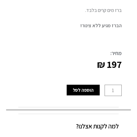
ברז מים קרים בלבד.
הברז מגיע ללא צינור!
מחיר:
₪
197
כמות
הוספה לסל
של
ברז
מים
קרים
למה לקנות אצלנו?
ניקל
מוברש