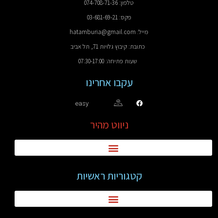
טלפון: 074-708-71-36
פקס: 03-681-69-21
מייל: hatamburia@gmail.com
כתובת: קיבוץ גלויות 71, תל אביב
שעות פתיחה: 07:30-17:00
עקבו אחרינו
easy
ניווט מהיר
קטגוריות ראשיות