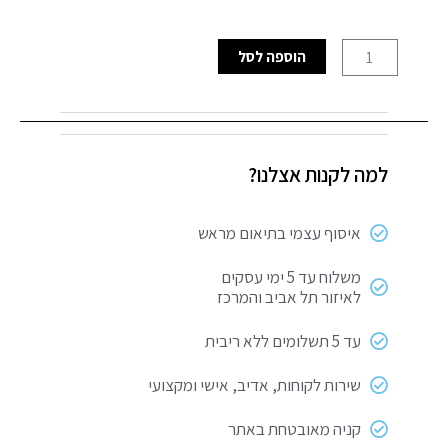
כמות
הוספה לסל
של
בלנדר
מזכוכית
1600W
למה לקנות אצלנו?
UNIVERSE
NRI650
IC5
איסוף עצמי בתיאום מראש
משלוח עד 5 ימי עסקים
לאיזור תל אביב והמרכז
עד 5 תשלומים ללא ריבית
שירות לקוחות, אדיב, אישי ומקצועי
קניה מאובטחת באתר