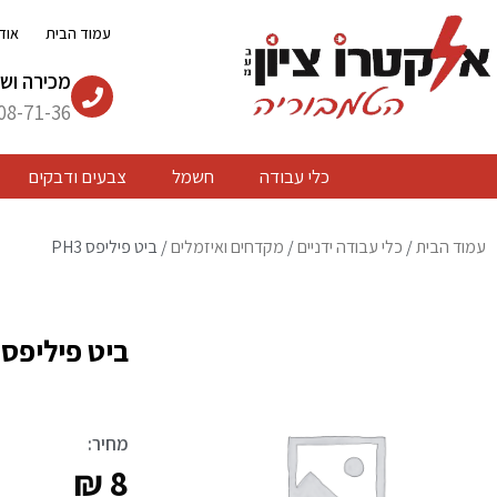
ילוג
עמוד הבית
אוד
תוכן
מכירה ושי
08-71-36
כלי עבודה
חשמל
צבעים ודבקים
עמוד הבית
/
כלי עבודה ידניים
/
מקדחים ואיזמלים
/ ביט פיליפס PH3
ביט פיליפס PH3
מחיר:
₪
8