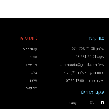
צור קשר
ניווט מהיר
טלפון: 074-708-71-36
עמוד הבית
פקס: 03-681-69-21
אודות
מייל: hatamburia@gmail.com
מבצעים
כתובת: קיבוץ גלויות 71, תל אביב
בלוג
תקנון
שעות פתיחה: 07:30-17:00
צור קשר
עקבו אחרינו
easy