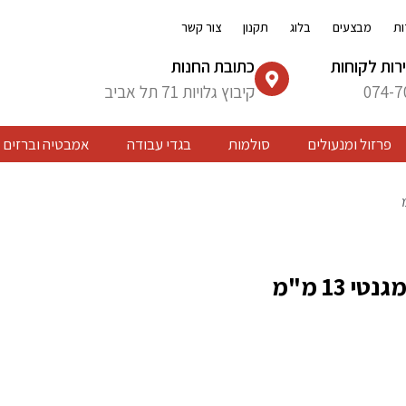
ות
מבצעים
בלוג
תקנון
צור קשר
רות לקוחות
כתובת החנות
074-7
קיבוץ גלויות 71 תל אביב
פרזול ומנעולים
סולמות
בגדי עבודה
אמבטיה וברזים
י 13 מ"מ