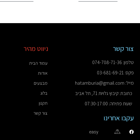
צור קשר
ניווט מהיר
טלפון: 074-708-71-36
עמוד הבית
פקס: 03-681-69-21
אודות
מייל: hatamburia@gmail.com
מבצעים
כתובת: קיבוץ גלויות 71, תל אביב
בלוג
תקנון
שעות פתיחה: 07:30-17:00
צור קשר
עקבו אחרינו
easy