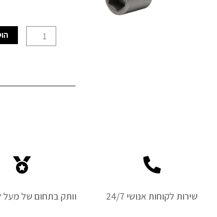
כמות
הוס
של
ביט
בוקסה
מגנטי
13
מ"מ
שירות לקוחות אנושי 24/7
וותק בתחום של מעל ל-50 ש