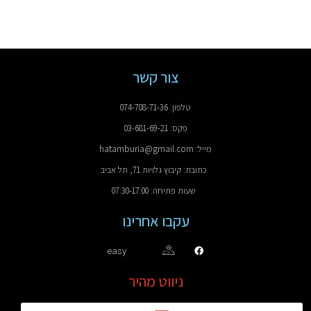
צור קשר
טלפון: 074-708-71-36
פקס: 03-681-69-21
מייל: hatamburia@gmail.com
כתובת: קיבוץ גלויות 71, תל אביב
שעות פתיחה: 07:30-17:00
עקבו אחרינו
easy
ניווט מהיר