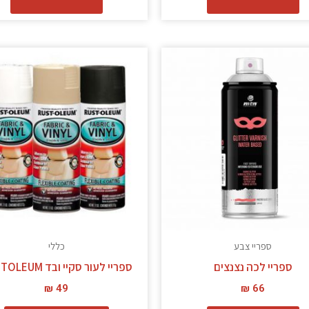
ל
ז
י
מ
סו
ני
ל
א
ה
ב
ספריי צבע
כללי
ה
ספריי לכה נצנצים
ספריי לעור סקיי ובד RUSTOLEUM
₪
49
₪
66