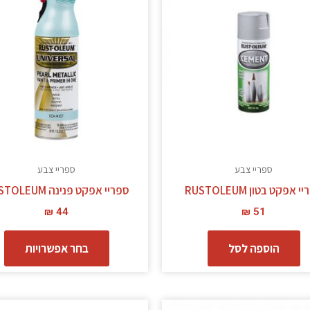
י
מ
סו
ני
ל
א
ה
ב
ספריי צבע
ספריי צבע
ה
 אפקט בטון RUSTOLEUM
ספריי אפקט פנינה RUSTOLEUM
₪
44
₪
51
הוספה לסל
בחר אפשרויות
ל