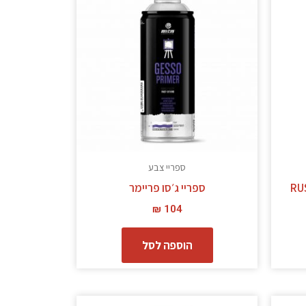
ש
ספר
גים.
תן
בחור
ת
אפשרויות
עמוד
ספריי צבע
מוצר
ספריי ג׳סו פריימר
₪
104
הוספה לסל
מוצר