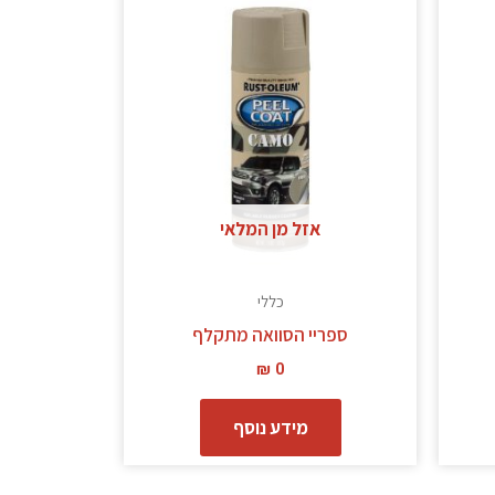
ה
ש
ספר
גים.
תן
בחור
ת
אזל מן המלאי
אפשרויות
עמוד
כללי
מוצר
ספריי הסוואה מתקלף
₪
0
מידע נוסף