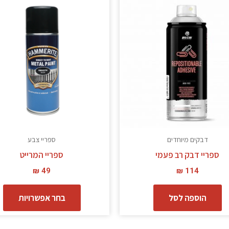
ז
י
מ
סו
ני
ל
א
ה
ב
דבקים מיוחדים
ספריי צבע
ה
ספריי דבק רב פעמי
ספריי המרייט
₪
49
₪
114
הוספה לסל
בחר אפשרויות