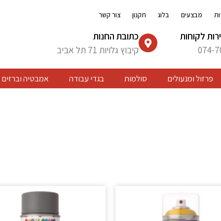
ות
מבצעים
בלוג
תקנון
צור קשר
רות לקוחות
כתובת החנות
074-7
קיבוץ גלויות 71 תל אביב
פרזול ומנעולים
סולמות
בגדי עבודה
אמבטיה וברזים