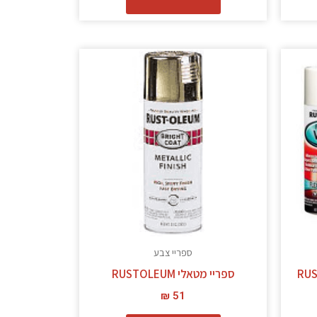
מוצר
ה
ש
ספר
גים.
תן
בחור
ת
אפשרויות
עמוד
ספריי צבע
מוצר
ספריי מטאלי RUSTOLEUM
₪
51