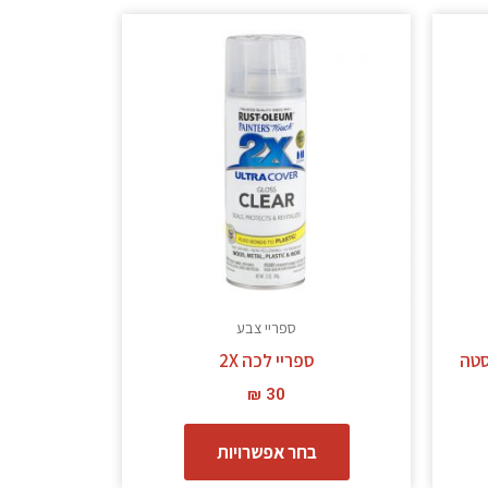
מוצר
למוצר
ה
זה
ש
יש
ספר
מספר
גים.
סוגים.
תן
ניתן
בחור
לבחור
ת
את
אפשרויות
האפשרויות
עמוד
בעמוד
ספריי צבע
מוצר
המוצר
סטה
ספריי לכה 2X
₪
30
בחר אפשרויות