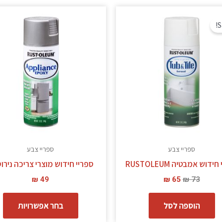
המחיר
המחיר
ל
המקורי
הנוכחי
S
ז
היה:
הוא:
₪ 65.
₪ 73.
י
מ
סו
ני
ל
א
ה
ב
ספריי צבע
ספריי צבע
ה
ידוש אמבטיה RUSTOLEUM
ספריי חידוש מוצרי צריכה נירו
₪
49
₪
65
₪
73
הוספה לסל
בחר אפשרויות