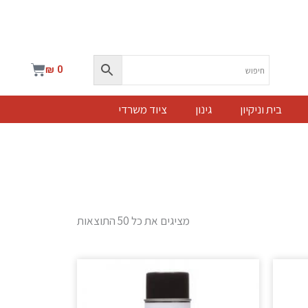
עגלת
₪
0
קניות
בית וניקיון
גינון
ציוד משרדי
מציגים את כל ⁦50⁩ התוצאות